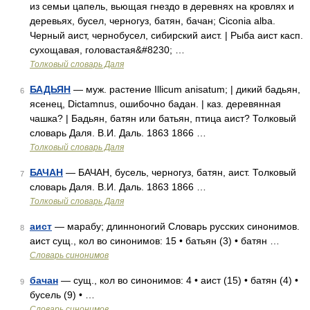
из семьи цапель, вьющая гнездо в деревнях на кровлях и
деревьях, бусел, черногуз, батян, бачан; Ciconia alba.
Черный аист, чернобусел, сибирский аист. | Рыба аист касп.
сухощавая, головастая&#8230; …
Толковый словарь Даля
БАДЬЯН
— муж. растение Illicum anisatum; | дикий бадьян,
6
ясенец, Dictamnus, ошибочно бадан. | каз. деревянная
чашка? | Бадьян, батян или батьян, птица аист? Толковый
словарь Даля. В.И. Даль. 1863 1866 …
Толковый словарь Даля
БАЧАН
— БАЧАН, бусель, черногуз, батян, аист. Толковый
7
словарь Даля. В.И. Даль. 1863 1866 …
Толковый словарь Даля
аист
— марабу; длинноногий Словарь русских синонимов.
8
аист сущ., кол во синонимов: 15 • батьян (3) • батян …
Словарь синонимов
бачан
— сущ., кол во синонимов: 4 • аист (15) • батян (4) •
9
бусель (9) • …
Словарь синонимов