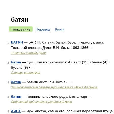
батян
Толкование
Перевод
Книги
БАТЯН
— БАТЯН, батьян, бачан, бусел, черногуз, аист.
1
Толковый словарь Даля. В.И. Даль. 1863 1866 …
Толковый словарь Даля
батян
— сущ., кол во синонимов: 4 • аист (15) • бачан (4) •
2
бусель (9) • …
Словарь синонимов
батян
— батьян аист , см. ботьян …
3
Этимологический словарь русского языка Макса Фасмера
батян
— іменник чоловічого роду, істота жарг …
4
Орфографічний словник української мови
АИСТ
— муж. аистка, самка его; большая перелетная птица
5