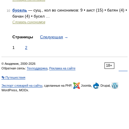
бусель
— сущ., кол во синонимов: 9 • аист (15) • батян (4) •
10
бачан (4) • бусел …
Словарь синонимов
Страницы
Следующая
→
1
2
© Академик, 2000-2026
18+
Обратная связь:
Техподдержка
,
Реклама на сайте
👣 Путешествия
Экспорт словарей на сайты
, сделанные на PHP,
Joomla,
Drupal,
WordPress, MODx.